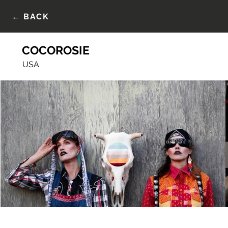
← BACK
COCOROSIE
USA