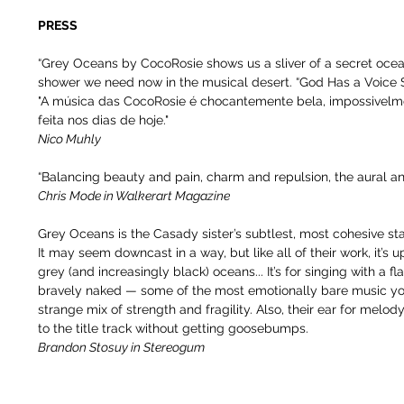
PRESS
“Grey Oceans by CocoRosie shows us a sliver of a secret ocea
shower we need now in the musical desert. “God Has a Voice 
"A música das CocoRosie é chocantemente bela, impossivelme
feita nos dias de hoje."
Nico Muhly
“Balancing beauty and pain, charm and repulsion, the aural and
Chris Mode in Walkerart Magazine
Grey Oceans is the Casady sister’s subtlest, most cohesive sta
It may seem downcast in a way, but like all of their work, it’s u
grey (and increasingly black) oceans... It’s for singing with a 
bravely naked — some of the most emotionally bare music you’ll
strange mix of strength and fragility. Also, their ear for melody
to the title track without getting goosebumps.
Brandon Stosuy in Stereogum