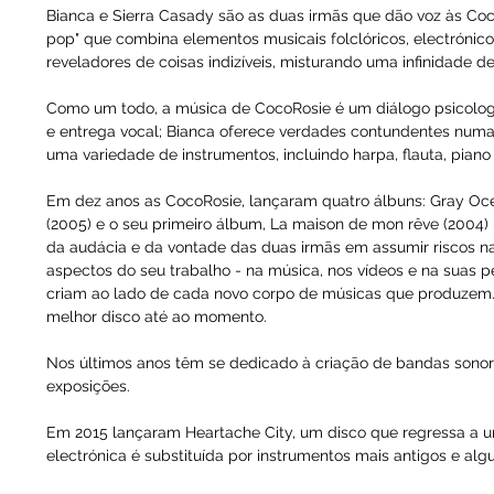
Bianca e Sierra Casady são as duas irmãs que dão voz às Co
pop" que combina elementos musicais folclóricos, electrónic
reveladores de coisas indizíveis, misturando uma infinidade de
Como um todo, a música de CocoRosie é um diálogo psicolog
e entrega vocal; Bianca oferece verdades contundentes numa 
uma variedade de instrumentos, incluindo harpa, flauta, piano 
Em dez anos as CocoRosie, lançaram quatro álbuns: Gray Ocea
(2005) e o seu primeiro álbum, La maison de mon rêve (2004) 
da audácia e da vontade das duas irmãs em assumir riscos nas
aspectos do seu trabalho - na música, nos vídeos e na suas p
criam ao lado de cada novo corpo de músicas que produzem. 
melhor disco até ao momento.
Nos últimos anos têm se dedicado à criação de bandas sonor
exposições.
Em 2015 lançaram Heartache City, um disco que regressa a 
electrónica é substituída por instrumentos mais antigos e alg