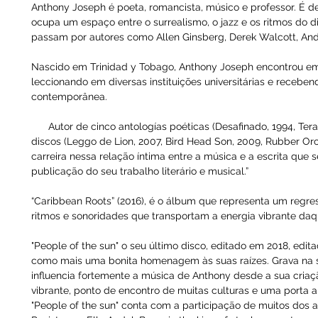
Anthony Joseph é poeta, romancista, músico e professor. É d
ocupa um espaço entre o surrealismo, o jazz e os ritmos do d
passam por autores como Allen Ginsberg, Derek Walcott, Andr
Nascido em Trinidad y Tobago, Anthony Joseph encontrou em I
leccionando em diversas instituições universitárias e recebend
contemporânea.
Autor de cinco antologías poéticas (Desafinado, 1994, Terag
discos (Leggo de Lion, 2007, Bird Head Son, 2009, Rubber Orch
carreira nessa relação íntima entre a música e a escrita que s
publicação do seu trabalho literário e musical.”
“Caribbean Roots” (2016), é o álbum que representa um regres
ritmos e sonoridades que transportam a energia vibrante daq
"People of the sun" o seu último disco, editado em 2018, edi
como mais uma bonita homenagem às suas raízes. Grava na su
influencia fortemente a música de Anthony desde a sua cri
vibrante, ponto de encontro de muitas culturas e uma porta 
"People of the sun" conta com a participação de muitos dos ar