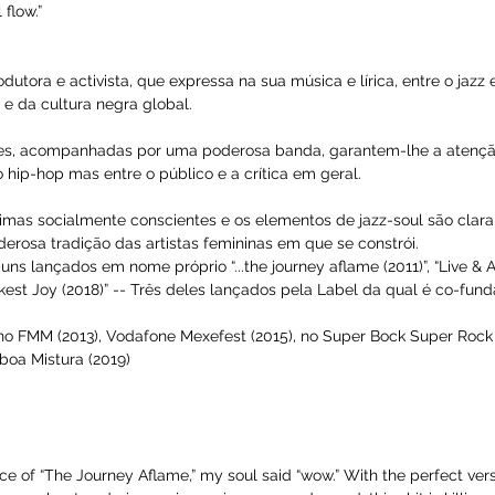
 flow.”
dutora e activista, que expressa na sua música e lírica, entre o jazz 
e da cultura negra global.
es, acompanhadas por uma poderosa banda, garantem-lhe a atenção 
hip-hop mas entre o público e a crítica em geral.
 rimas socialmente conscientes e os elementos de jazz-soul são cl
derosa tradição das artistas femininas em que se constrói.
ns lançados em nome próprio “...the journey aflame (2011)”, “Live & A
ckest Joy (2018)” -- Três deles lançados pela Label da qual é co-fun
 FMM (2013), Vodafone Mexefest (2015), no Super Bock Super Rock (2
boa Mistura (2019)
e of “The Journey Aflame,” my soul said “wow.” With the perfect vers