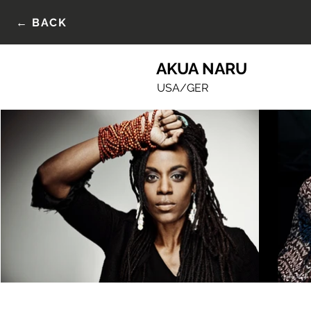
← BACK
AKUA NARU
USA/GER