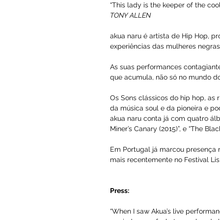
“This lady is the keeper of the cool
TONY ALLEN
akua naru é artista de Hip Hop, pro
experiências das mulheres negras 
As suas performances contagiant
que acumula, não só no mundo do 
Os Sons clássicos do hip hop, as
da música soul e da pioneira e po
akua naru conta já com quatro álbu
Miner’s Canary (2015)”, e “The Bla
Em Portugal já marcou presença no
mais recentemente no Festival Lis
Press:
“When I saw Akua’s live performanc